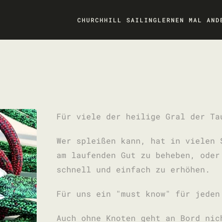
CHURCHHILL SAILING
LERNEN MAL AND
Für viele der heilige Gral der Ta
Wer spleißen kann, hat in vielen 
am laufenden Gut zu beheben, oder
schnell und einfach zu erhöhen.
Für uns ein "must know" für jeden
Auch ohne Knoten geht an Bord nic