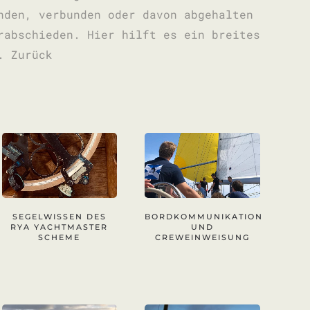
nden, verbunden oder davon abgehalten
rabschieden. Hier hilft es ein breites
. Zurück
SEGELWISSEN DES
BORDKOMMUNIKATION
RYA YACHTMASTER
UND
SCHEME
CREWEINWEISUNG