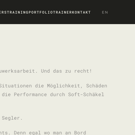
ERS
TRAINING
PORTFOLIO
TRAINER
KONTAKT
EN
uwerksarbeit. Und das zu recht!
Situationen die Möglichkeit, Schäden
 die Performance durch Soft-Schäkel
 Segler.
hts. Denn egal wo man an Bord